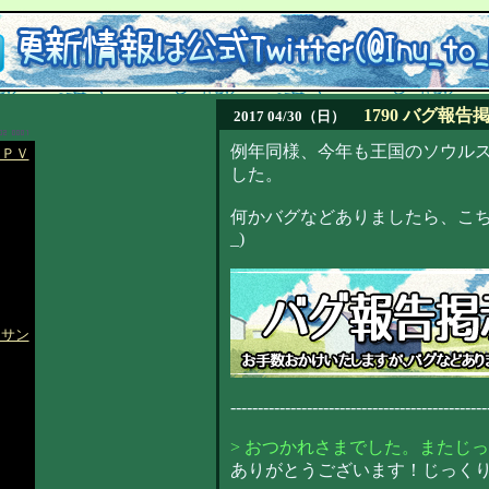
1790 バグ報告
2017 04/30（日）
例年同様、今年も王国のソウル
 ＰＶ
した。
何かバグなどありましたら、こち
_)
 サン
-----------------------------------------------
> おつかれさまでした。またじ
ありがとうございます！じっくりが