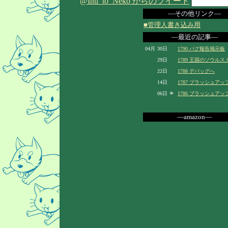
@Inu_to_Neko からのツイート
―その他リンク―
■管理人書き込み用
―最近の記事―
04月
30日
1790 バグ報告掲示板
29日
1789 王国のソウルスミ
22日
1788 デバッグへ
14日
1787 ブラッシュアッ
*
06日
1786 ブラッシュアッ
―amazon―