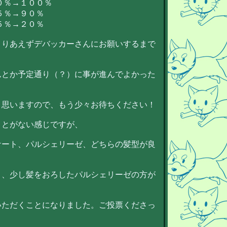
０％→１００％
７５％→９０％
５％→２０％
とりあえずデバッカーさんにお願いするまで
んとか予定通り（？）に事が進んでよかった
と思いますので、もう少々お待ちください！
ことがない感じですが、
ケート、パルシェリーゼ、どちらの髪型が良
く、少し髪をおろしたパルシェリーゼの方が
、
いただくことになりました。ご投票くださっ
！