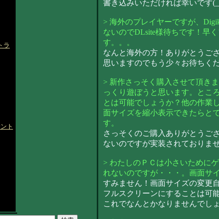
書き込みいただければ幸いです(_ 
> 海外のプレイヤーですが、Dig
ないのでDLsite様待ちです！
す。。。
トラ
なんと海外の方！ありがとうござい
思いますのでもう少々お待ちください
> 新作さっそく購入させて頂き
っくり遊ぼうと思います。とこ
とは可能でしょうか？他の作業
面サイズを縮小表示できたらと
す。
サント
さっそくのご購入ありがとうご
ないのですが実装されておりません
> わたしのＰＣは小さいために
れないのですが・・・。画面サ
すみません！画面サイズの変更
フルスクリーンにすることは可
これでなんとかなりませんでし