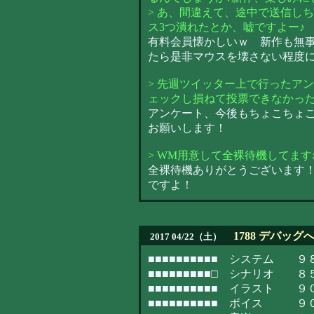
> あ、間違えて、途中で送信し
ス3つ潰れたとか、嘘ですよー♪
有料会員懐かしいｗ 新作も無
たら是非マウスを壊さない程度
> 先週ツイッター上で行ったア
ェックし損ねて投票できなかった（
アンケート、今後もちょこちょ
お願いします！
> WM用意して全裸待機してます
全裸待機ありがとうございます
ですよ！
1788 デバッグ
2017 04/22（土）
■■■■■■■■■■ システム 
■■■■■■■■■□ シナリオ 
■■■■■■■■■■ イラスト 
■■■■■■■■■■ ボイス ９