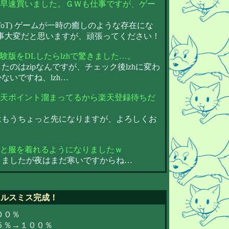
！早速買いました。ＧＷも仕事ですが、ゲー
oT) ゲームが一時の癒しのような存在にな
お仕事大変だと思いますが、頑張ってください！
験版をDLしたらlzhで驚きました…。
のはzipなんですが、チェック後lzhに変わ
ないですね、lzh…
楽天ポイント溜まってるから楽天登録待ちだ
はもうちょっと先になりますが、よろしくお
っと服を着れるようになりましたｗ
きましたが夜はまだ寒いですからね…
ソウルスミス完成！
００％
９５％→１００％