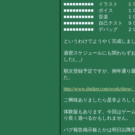
■■■■■■■■■■ イラスト １
■■■■■■■■■■ ボイス １
■■■■■■■■■■ 音楽 １
■■■■■■■■■■ 自己テスト 
■■■■■■■■■■ デバッグ 
というわけでようやく完成しました
過密スケジュールにも関わらず
した(_ _)
順次登録予定ですが、例年通り
た。
http://www.digiket.com/work/show
ご興味ありましたら是非よろし
体験版もあります。今回はゲーム
り長く遊べるかもしれません。
バグ報告掲示板とかは明日以降