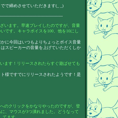
で締めさせていただきます(_ _)
------------------------------------------------
ございます。早速プレイしたのですが、音量
いです。キャラボイスを100、他を10にし
＜
確かに今回はいつもよりちょっとボイス音量
とはスピーカーの音量を上げていただくしか
ざいます！リリースされたらすぐ遊ばせても
ット様ですでにリリースされたようです！是
員へのクリックをかなりやったのですが、登
に、マウスが3つ潰れました。どうなって
してます。