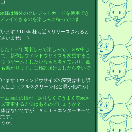
_)
iket様は海外のクレジットカードを使用でき
早くプレイできるのを楽しみに待っていま
ます！DLsite様も近々リリースされると
ませ(_ _)
ました！一年間楽しみで楽しみで、ＧＷ中じ
ろで、新作はウィンドウサイズを変更するこ
しつつゲームもしたいなぁと考えており、画
ても助かります。ご検討頂けましたら幸いで
ざいます！ウィンドウサイズの変更は申し訳
(_ _) （フルスクリーン化と最小化のみ）
ゲーム画面の幅が、足りなくてうまく表示さ
イズ変更する方法はあるのでしょうか？
自体はないですが、ＡＬＴ＋エンターキーで
能です。
ょうか。