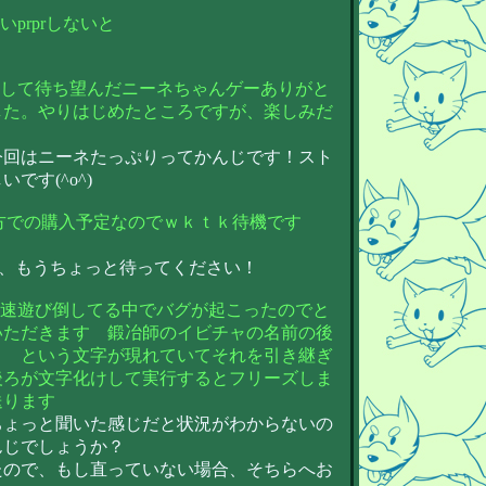
prprしないと
そして待ち望んだニーネちゃんゲーありがと
した。やりはじめたところですが、楽しみだ
今回はニーネたっぷりってかんじです！スト
です(^o^)
の方での購入予定なのでｗｋｔｋ待機です
e様、もうちょっと待ってください！
早速遊び倒してる中でバグが起こったのでと
いただきます 鍛冶師のイビチャの名前の後
） という文字が現れていてそれを引き継ぎ
後ろが文字化けして実行するとフリーズしま
送ります
ちょっと聞いた感じだと状況がわからないの
んじでしょうか？
たので、もし直っていない場合、そちらへお