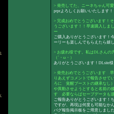
> 発売してた、ニーネちゃん可愛い
prprよろしくお願いいたします！
> 完成おめでとうございます！
うございます！！早速購入しま
ー
ご購入ありがとうございます！
ーリーも楽しんでもらえたら嬉しい
> お疲れ様です。私はDLさん
ラ
（`・ω・）
ありがとうございます！DLsit
> 発売おめでとうございます 
りあえずコメントで報告させて
ろに 覚醒ブーストの継承なし
や異動させようとすると名前の
す 必要ならばセーブデータも
Ｖ
ご報告ありがとうございます！
ですが、再現は何度も可能なか
バグ報告掲示板をご用意しまし