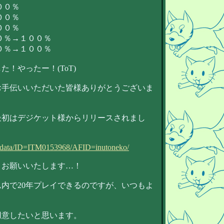
００％
００％
００％
９０％→１００％
２０％→１００％
！やったー！(ToT)
お手伝いいただいた皆様ありがとうございま
最初はデジケット様からリリースされまし
/_data/ID=ITM0153968/AFID=inutoneko/
くお願いいたします…！
内で20年プレイできるのですが、いつもよ
用意したいと思います。