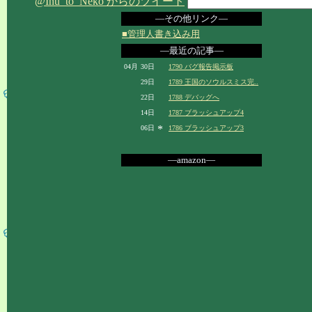
@Inu_to_Neko からのツイート
―その他リンク―
■管理人書き込み用
―最近の記事―
04月
30日
1790 バグ報告掲示板
29日
1789 王国のソウルスミス完..
22日
1788 デバッグへ
14日
1787 ブラッシュアップ4
*
06日
1786 ブラッシュアップ3
―amazon―