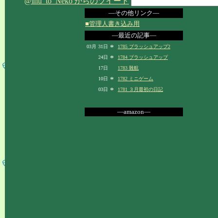
@Inu_to_Neko からのツイート
―その他リンク―
■管理人書き込み用
―最近の記事―
*
03月
31日
1785 ブラッシュアップ2
*
24日
1784 ブラッシュアップ
17日
1783 難航
*
10日
1782 ミニゲーム
*
03日
1781 ３月最初の日記
―amazon―