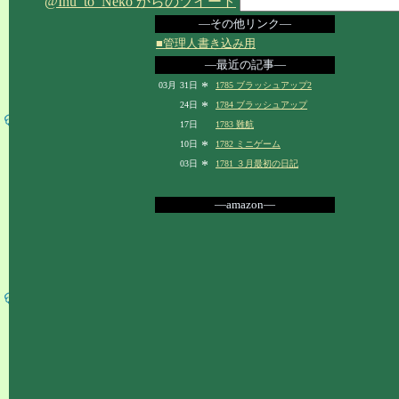
@Inu_to_Neko からのツイート
―その他リンク―
■管理人書き込み用
―最近の記事―
*
03月
31日
1785 ブラッシュアップ2
*
24日
1784 ブラッシュアップ
17日
1783 難航
*
10日
1782 ミニゲーム
*
03日
1781 ３月最初の日記
―amazon―